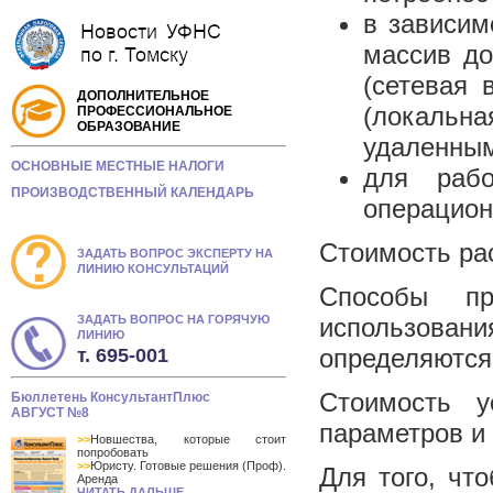
в зависим
массив до
(сетевая 
ДОПОЛНИТЕЛЬНОЕ
(локальна
ПРОФЕССИОНАЛЬНОЕ
ОБРАЗОВАНИЕ
удаленным
ОСНОВНЫЕ МЕСТНЫЕ НАЛОГИ
для раб
ПРОИЗВОДСТВЕННЫЙ КАЛЕНДАРЬ
операцион
Стоимость ра
ЗАДАТЬ ВОПРОС ЭКСПЕРТУ НА
ЛИНИЮ КОНСУЛЬТАЦИЙ
Способы пр
ЗАДАТЬ ВОПРОС НА ГОРЯЧУЮ
использова
ЛИНИЮ
определяются
т. 695-001
Стоимость у
Бюллетень КонсультантПлюс
АВГУСТ №8
параметров и
>>
Новшества, которые стоит
попробовать
>>
Юристу. Готовые решения (Проф).
Для того, чт
Аренда
ЧИТАТЬ ДАЛЬШЕ...