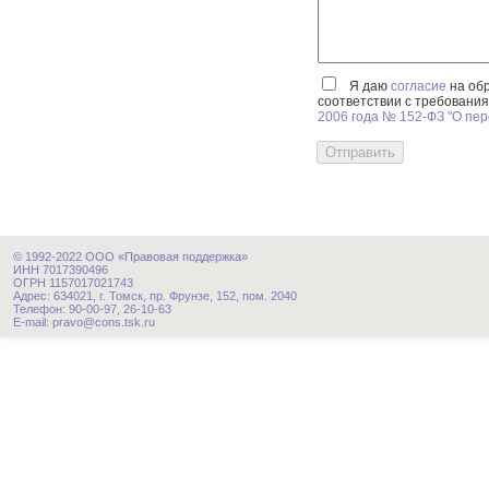
Я даю
согласие
на обр
соответствии с требовани
2006 года № 152-ФЗ "О пе
© 1992-2022 ООО «Правовая поддержка»
ИНН 7017390496
ОГРН 1157017021743
Адрес: 634021, г. Томск, пр. Фрунзе, 152, пом. 2040
Телефон: 90-00-97, 26-10-63
E-mail: pravo@cons.tsk.ru