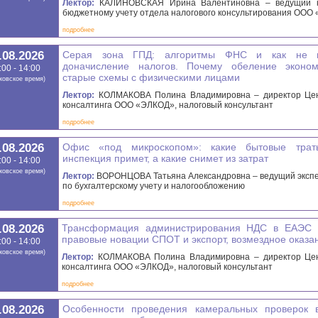
Лектор:
КАЛИНОВСКАЯ Ирина Валентиновна – ведущий к
бюджетному учету отдела налогового консультирования ООО
подробнее
.08.2026
Серая зона ГПД: алгоритмы ФНС и как не п
доначисление налогов. Почему обеление эконом
:00 - 14:00
старые схемы с физическими лицами
ковское время)
Лектор:
КОЛМАКОВА Полина Владимировна – директор Цен
консалтинга ООО «ЭЛКОД», налоговый консультант
подробнее
.08.2026
Офис «под микроскопом»: какие бытовые трат
инспекция примет, а какие снимет из затрат
:00 - 14:00
ковское время)
Лектор:
ВОРОНЦОВА Татьяна Александровна – ведущий экспе
по бухгалтерскому учету и налогообложению
подробнее
.08.2026
Трансформация администрирования НДС в ЕАЭС в
правовые новации СПОТ и экспорт, возмездное оказан
:00 - 14:00
ковское время)
Лектор:
КОЛМАКОВА Полина Владимировна – директор Цен
консалтинга ООО «ЭЛКОД», налоговый консультант
подробнее
.08.2026
Особенности проведения камеральных проверок в