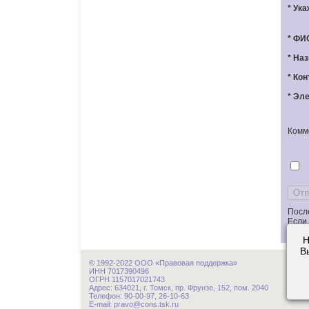
* Ук
* ФИ
* На
* Ко
* Эл
Комм
Посл
Если 
(Лётц
Н
В
© 1992-2022 ООО «Правовая поддержка»
ИНН 7017390496
ОГРН 1157017021743
Адрес: 634021, г. Томск, пр. Фрунзе, 152, пом. 2040
Телефон: 90-00-97, 26-10-63
E-mail: pravo@cons.tsk.ru