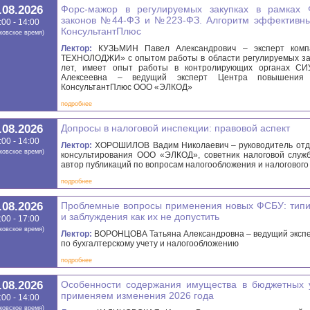
.08.2026
Форс-мажор в регулируемых закупках в рамках 
законов №44-ФЗ и №223-ФЗ. Алгоритм эффективны
:00 - 14:00
КонсультантПлюс
ковское время)
Лектор:
КУЗЬМИН Павел Александрович – эксперт ком
ТЕХНОЛОДЖИ» с опытом работы в области регулируемых за
лет, имеет опыт работы в контролирующих органах С
Алексеевна – ведущий эксперт Центра повышения 
КонсультантПлюс ООО «ЭЛКОД»
подробнее
.08.2026
Допросы в налоговой инспекции: правовой аспект
:00 - 14:00
Лектор:
ХОРОШИЛОВ Вадим Николаевич – руководитель отд
ковское время)
консультирования ООО «ЭЛКОД», советник налоговой служ
автор публикаций по вопросам налогообложения и налогового
подробнее
.08.2026
Проблемные вопросы применения новых ФСБУ: тип
и заблуждения как их не допустить
:00 - 17:00
ковское время)
Лектор:
ВОРОНЦОВА Татьяна Александровна – ведущий экспе
по бухгалтерскому учету и налогообложению
подробнее
.08.2026
Особенности содержания имущества в бюджетных 
применяем изменения 2026 года
:00 - 14:00
ковское время)