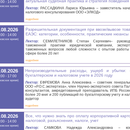
актуальная судебная практика и стратегия поведения
:00 - 14:00
ковское время)
Лектор:
РАССАДКИНА Лариса Юрьевна – заместитель нача
налогового консультирования ООО «ЭЛКОД»
подробнее
.08.2026
Разрешительная документация при ввозе/вывозе това
ЕАЭС: категории, особенности, практические нюансы
:00 - 14:00
ковское время)
Лектор:
СЕМИЛЕТНИКОВ Степан Сергеевич– руковод
таможенной практики юридической компании, экспе
таможенных вопросов любой сложности с опытом работы
сфере более 20 лет
подробнее
.08.2026
Непроизводительные расходы, ущерб и убытки: 
бухгалтерском и налоговом учете в 2026 году
:00 - 17:00
ковское время)
Лектор:
ЕФРЕМОВА Анна Алексеевна – советник генеральн
ООО «Р.О.С.экспертиза», член Научно-экспертного совета Па
консультантов, аккредитованный преподаватель ИПБ Росси
более 20 книг и 200 публикаций по бухгалтерскому учету и н
аудитор
подробнее
.08.2026
Все, что нужно знать про оплату корпоративной карт
налоговой, разъяснения, налоги, учет
:00 - 14:00
ковское время)
Лектор:
САМКОВА Надежда Александровна – кон