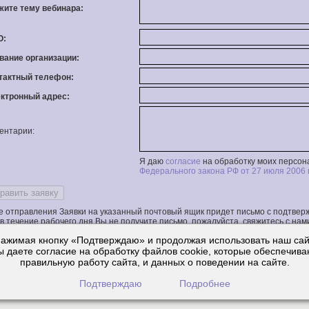
ажите тему вебинара:
О:
звание организации:
нтактный телефон:
ектронный адрес:
ентарии:
Я даю
согласие
на обработку моих персон
Федерального закона РФ от 27 июля 2006
е отправления Заявки на указанный почтовый ящик придет письмо с подтвер
в течение рабочего дня Вы не получите письмо, пожалуйста, свяжитесь с нами
 Елена) (
lev@cons.tsk.ru
)
ажимая кнопку «Подтверждаю» и продолжая использовать наш сай
ы даете согласие на обработку файлов cookie, которые обеспечива
правильную работу сайта, и данных о поведении на сайте.
Подтверждаю
Подробнее