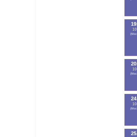
19
10
(Мос
20
10
(Мос
24
10
(Мос
25