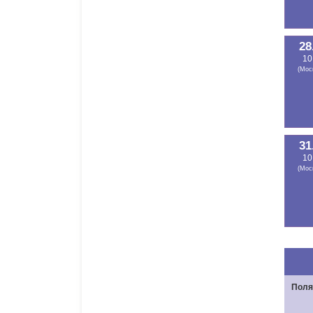
28
10
(Мос
31
10
(Мос
Поля