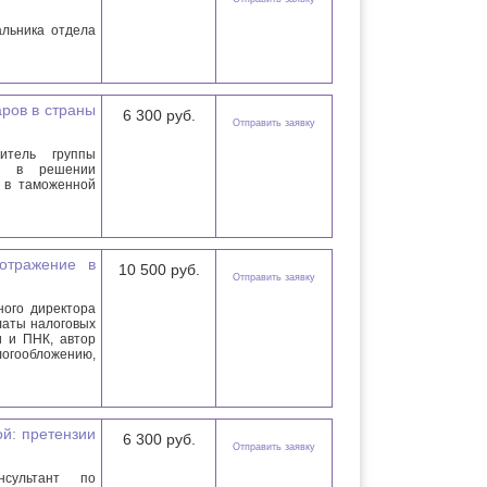
льника отдела
ров в страны
6 300 руб.
Отправить заявку
итель группы
рт в решении
 в таможенной
отражение в
10 500 руб.
Отправить заявку
ого директора
латы налоговых
и и ПНК, автор
алогообложению,
ой: претензии
6 300 руб.
Отправить заявку
сультант по