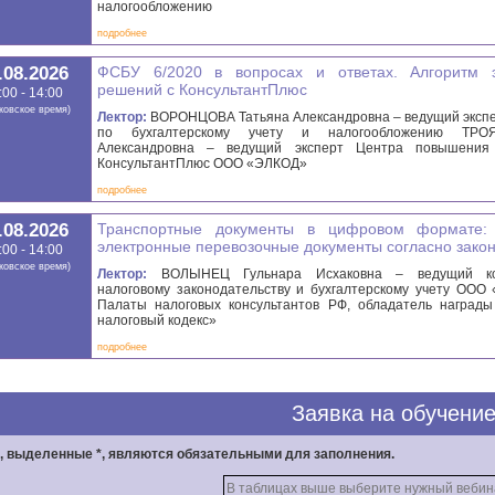
налогообложению
подробнее
.08.2026
ФСБУ 6/2020 в вопросах и ответах. Алгоритм 
решений с КонсультантПлюс
:00 - 14:00
ковское время)
Лектор:
ВОРОНЦОВА Татьяна Александровна – ведущий экспе
по бухгалтерскому учету и налогообложению ТРО
Александровна – ведущий эксперт Центра повышения 
КонсультантПлюс ООО «ЭЛКОД»
подробнее
.08.2026
Транспортные документы в цифровом формате:
электронные перевозочные документы согласно зако
:00 - 14:00
ковское время)
Лектор:
ВОЛЫНЕЦ Гульнара Исхаковна – ведущий ко
налоговому законодательству и бухгалтерскому учету ООО
Палаты налоговых консультантов РФ, обладатель награды
налоговый кодекс»
подробнее
Заявка на обучени
, выделенные *, являются обязательными для заполнения.