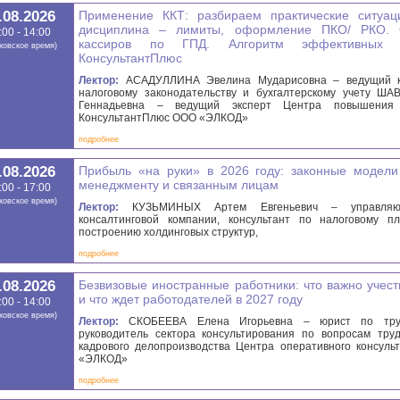
.08.2026
Применение ККТ: разбираем практические ситуац
дисциплина – лимиты, оформление ПКО/ РКО.
:00 - 14:00
кассиров по ГПД. Алгоритм эффективных
ковское время)
КонсультантПлюс
Лектор:
АСАДУЛЛИНА Эвелина Мударисовна – ведущий к
налоговому законодательству и бухгалтерскому учету ША
Геннадьевна – ведущий эксперт Центра повышения 
КонсультантПлюс ООО «ЭЛКОД»
подробнее
.08.2026
Прибыль «на руки» в 2026 году: законные модели
менеджменту и связанным лицам
:00 - 17:00
ковское время)
Лектор:
КУЗЬМИНЫХ Артем Евгеньевич – управляю
консалтинговой компании, консультант по налоговому п
построению холдинговых структур,
подробнее
.08.2026
Безвизовые иностранные работники: что важно учест
и что ждет работодателей в 2027 году
:00 - 14:00
ковское время)
Лектор:
СКОБЕЕВА Елена Игорьевна – юрист по труд
руководитель сектора консультирования по вопросам тру
кадрового делопроизводства Центра оперативного консул
«ЭЛКОД»
подробнее