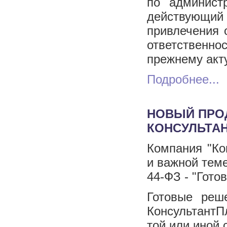
по админист
действующи
привлечения 
ответственн
прежнему акт
Подробнее...
НОВЫЙ ПРОД
КОНСУЛЬТА
Компания "Ко
и важной тем
44-ФЗ - "Гото
Готовые реш
КонсультантП
той или иной 