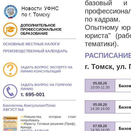
базовый и
профессионал
по кадрам.
ДОПОЛНИТЕЛЬНОЕ
Опытному юри
ПРОФЕССИОНАЛЬНОЕ
ОБРАЗОВАНИЕ
юриста" (ра
тематики).
ОСНОВНЫЕ МЕСТНЫЕ НАЛОГИ
ПРОИЗВОДСТВЕННЫЙ КАЛЕНДАРЬ
РАСПИСАНИЕ
г. Томск, ул.
ЗАДАТЬ ВОПРОС ЭКСПЕРТУ НА
ЛИНИЮ КОНСУЛЬТАЦИЙ
05.08.26
ЗАДАТЬ ВОПРОС НА ГОРЯЧУЮ
Базов
10:00-11:30
ЛИНИЮ
т. 695-001
05.08.26
Бюллетень КонсультантПлюс
Базов
14:30-16:00
АВГУСТ №8
>>
Новшества, которые стоит
попробовать
>>
Юристу. Готовые решения (Проф).
07.08.26
Аренда
Базов
14:30-16:00
ЧИТАТЬ ДАЛЬШЕ...