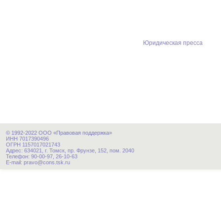
Юридическая пресса
© 1992-2022 ООО «Правовая поддержка»
ИНН 7017390496
ОГРН 1157017021743
Адрес: 634021, г. Томск, пр. Фрунзе, 152, пом. 2040
Телефон: 90-00-97, 26-10-63
E-mail: pravo@cons.tsk.ru