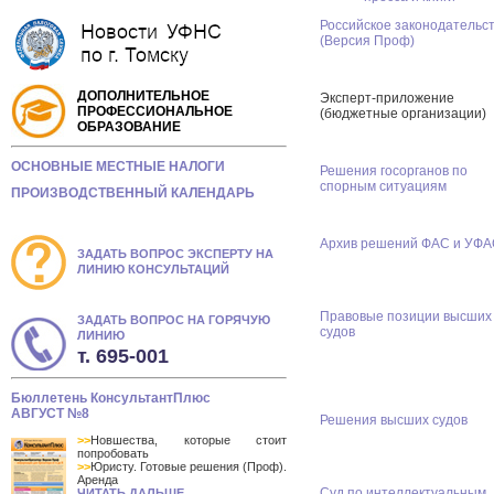
Российское законодательс
(Версия Проф)
ДОПОЛНИТЕЛЬНОЕ
Эксперт-приложение
ПРОФЕССИОНАЛЬНОЕ
(бюджетные организации)
ОБРАЗОВАНИЕ
ОСНОВНЫЕ МЕСТНЫЕ НАЛОГИ
Решения госорганов по
спорным ситуациям
ПРОИЗВОДСТВЕННЫЙ КАЛЕНДАРЬ
Архив решений ФАС и УФ
ЗАДАТЬ ВОПРОС ЭКСПЕРТУ НА
ЛИНИЮ КОНСУЛЬТАЦИЙ
Правовые позиции высших
ЗАДАТЬ ВОПРОС НА ГОРЯЧУЮ
судов
ЛИНИЮ
т. 695-001
Бюллетень КонсультантПлюс
АВГУСТ №8
Решения высших судов
>>
Новшества, которые стоит
попробовать
>>
Юристу. Готовые решения (Проф).
Аренда
Суд по интеллектуальным
ЧИТАТЬ ДАЛЬШЕ...