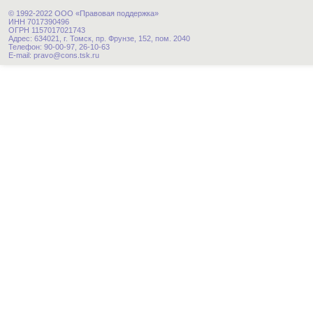
© 1992-2022 ООО «Правовая поддержка»
ИНН 7017390496
ОГРН 1157017021743
Адрес: 634021, г. Томск, пр. Фрунзе, 152, пом. 2040
Телефон: 90-00-97, 26-10-63
E-mail: pravo@cons.tsk.ru