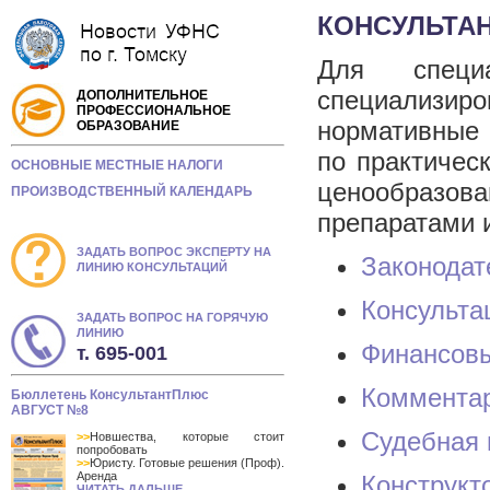
КОНСУЛЬТА
Для специа
специализир
ДОПОЛНИТЕЛЬНОЕ
ПРОФЕССИОНАЛЬНОЕ
нормативные
ОБРАЗОВАНИЕ
по практичес
ОСНОВНЫЕ МЕСТНЫЕ НАЛОГИ
ценообразов
ПРОИЗВОДСТВЕННЫЙ КАЛЕНДАРЬ
препаратами и
ЗАДАТЬ ВОПРОС ЭКСПЕРТУ НА
Законодат
ЛИНИЮ КОНСУЛЬТАЦИЙ
Консульта
ЗАДАТЬ ВОПРОС НА ГОРЯЧУЮ
ЛИНИЮ
Финансовы
т. 695-001
Комментар
Бюллетень КонсультантПлюс
АВГУСТ №8
Судебная 
>>
Новшества, которые стоит
попробовать
>>
Юристу. Готовые решения (Проф).
Аренда
Конструкт
ЧИТАТЬ ДАЛЬШЕ...