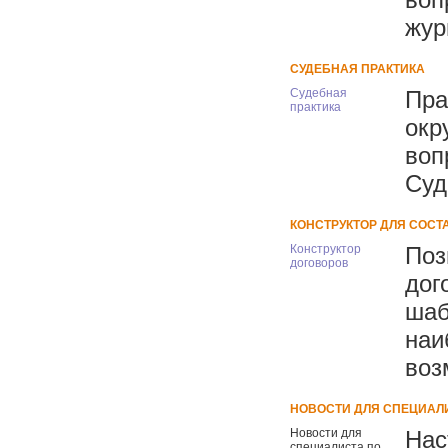
жур
СУДЕБНАЯ ПРАКТИКА
Судебная
Пра
практика
окр
воп
Суд
КОНСТРУКТОР ДЛЯ СОСТ
Конструктор
Поз
договоров
дог
шаб
наи
воз
НОВОСТИ ДЛЯ СПЕЦИАЛ
Новости для
Нас
специалиста по