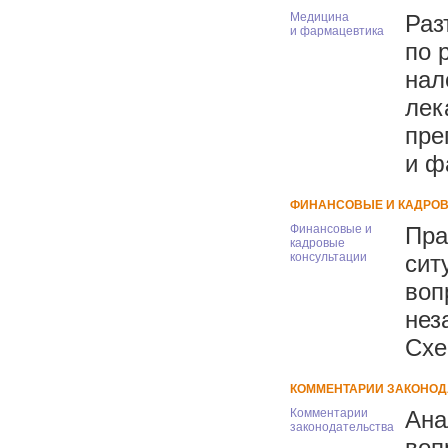
Медицина
Раз
и фармацевтика
по 
нал
лек
пре
и ф
ФИНАНСОВЫЕ И КАДРОВ
Финансовые и
Пра
кадровые
консультации
сит
воп
нез
Схе
КОММЕНТАРИИ ЗАКОНОДА
Комментарии
Ана
законодательства
воп