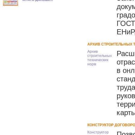
докум
градо
ГОСТ
ЕНиР
АРХИВ СТРОИТЕЛЬНЫХ 
Архив
Расш
строительных
технических
отра
норм
в он
стан
труда
руко
терри
карты
КОНСТРУКТОР ДОГОВОР
Конструктор
Позво